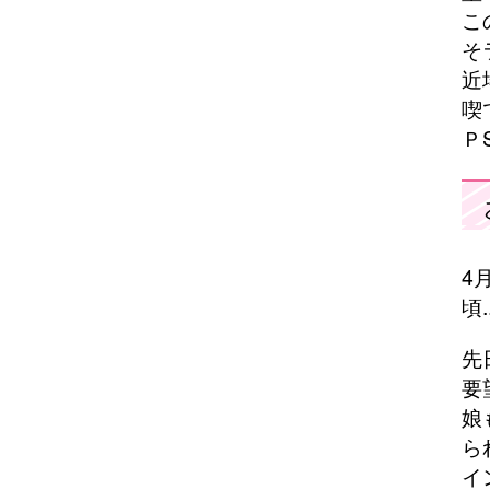
こ
そ
近
喫
Ｐ
4
頃..
先
要
娘
ら
イ