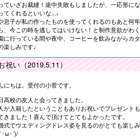
っていざお裁縫！途中失敗もしましたが、一応形になり
ってくれるといいな...♩
や息子が私の作ったものを使ってくれるのもあと何年も
ら、今この時を逃してはいけない！と制作意欲がわく今
園に行っている間や夜中、コーヒーを飲みながらカ
の楽しみです♩
お祝い（2019.5.11）
んにちは。受付の小菅です。
日高校の友人と会ってきました。
人が入籍したということもありお祝いでプレゼント
てきました！喜んで頂けてとてもよかったです。
婚式でウエディングドレス姿を見るのがとても楽し
`･ω･´)/