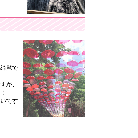
と綺麗で
ですが、
す！
たいです