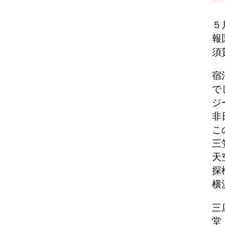
５
報
須
宿
で
ジ
非
こ
三
天
探
横
三
堂