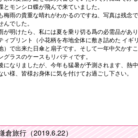
蝶とモンシロ蝶が飛んで来ていました。
も梅雨の貴重な晴れがわかるのですね、写真は残念
せんでした。
雨が明けたら、私には夏を乗り切る爲の必需品があ
ティプリント（小花柄を布地全体に敷き詰めた
イギ
地）で出来た日傘と扇子です。そして一年中欠かす
ングラスのケースもリバティです。
後になりましたが、今年も猛暑が予測されます、熱
ない様、皆様お身体に気を付けてお過ごし下さい。
鎌倉旅行（2019.6.22）