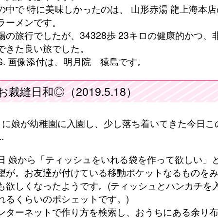
の中で 特に美味しかったのは、 山形赤湯 龍上海本
ラーメンです。
場の旅行でしたが、34328歩 23キロの健康的かつ、
できた良い旅でした。
S. 画像添付は、明月院 猿島です。
お裁縫日和◎（2019.5.18）
月に娘が幼稚園に入園し、少し落ち着いてきた今日こ
.
日 娘から「ティッシュをいれる袋を作って欲しい」
望が。お友達が付けている移動ポケットなるものを
も欲しくなったようです。(ティッシュとハンカチを
れるくらいのポシェットです。)
ンターネットで作り方を検索し、おうちにある余り