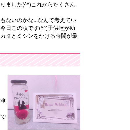
ました(^^)これからたくさん
ないのかな...なんて考えてい
日この頃です(^^)子供達が幼
タカタとミシンをかける時間が最
も渡
みで