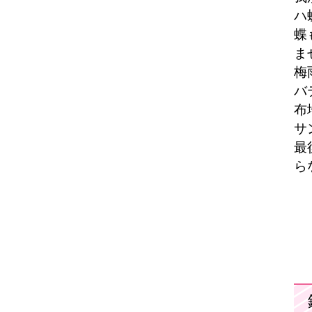
ハ
蝶
ま
梅
バ
布
サ
最
ら