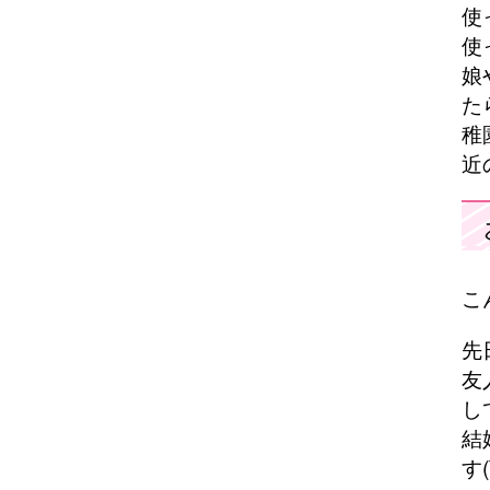
使
使
娘
た
稚
近
こ
先
友
し
結
す(