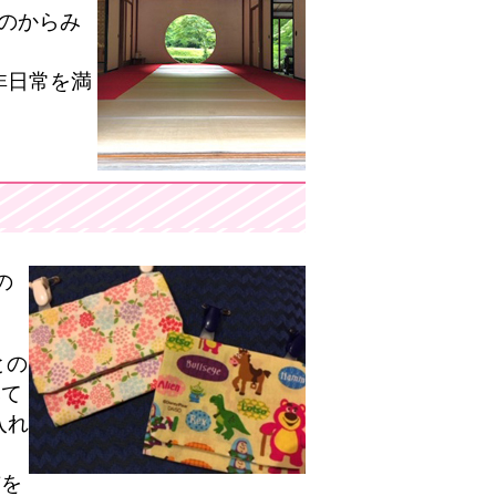
店のからみ
非日常を満
の
との
みて
入れ
布を