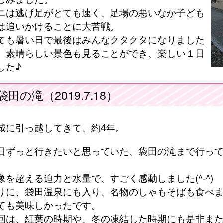
ニは逃げ足がとても速く、足場の悪いなか子ども
は追いかけることに大苦戦。
ても暑い日で最後はみんなクタクタになりました
、素晴らしい景色も見ることができ、楽しい１日
した♪
袋田の滝（2019.7.18）
城に引っ越してきて、約4年。
日ずっと行きたいと思っていた、袋田の滝まで行っ
。
像を超える迫力と水量で、すごく感動しました(^-^)
りに、袋田温泉にも入り、名物のしゃもそばも食べ
ても美味しかったです。
回は、紅葉の時期や、冬の凍結した時期にも是非ま