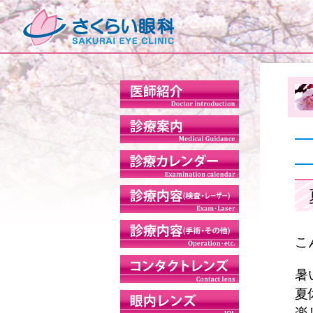
こ
暑
夏
楽