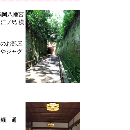
鶴岡八幡宮
江ノ島 横
ーのお部屋
ルやジャグ
新麺 通