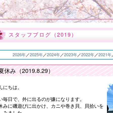
スタッフブログ（2019）
2026年
／
2025年
／
2024年
／
2023年
／
2022年
／
2021年
夏休み（2019.8.29）
んにちは。
い毎日で、外に出るのが嫌になります。
休みに磯遊びに出かけ、カニや巻き貝、貝拾いを
しみました。