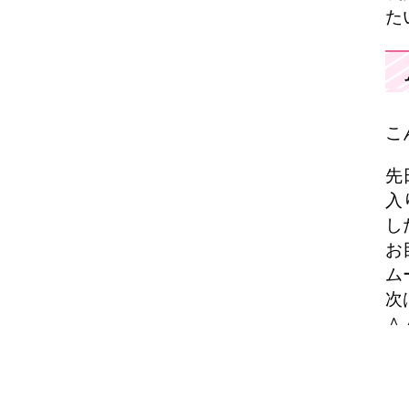
た
こ
先
入
し
お
ム
次
＾