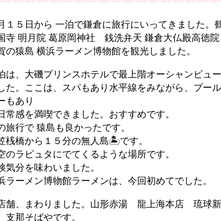
月１５日から 一泊で鎌倉に旅行にいってきました。
国寺 明月院 葛原岡神社 銭洗弁天 鎌倉大仏殿高徳院 
賀の猿島 横浜ラーメン博物館を観光しました。
泊は、大磯プリンスホテルで最上階オーシャンビュ
した。ここは、スパもあり水平線をみながら、プー
ーもあり
日常感を満喫できました。おすすめです。
の旅行で 猿島も良かったです。
笠桟橋から１５分の無人島🏝です。
空のラピュタにでてくるような場所です。
検気分を味わいました。
浜ラーメン博物館ラーメンは、今回初めてでした。
店舗、まわりました。山形赤湯 龍上海本店 琉球
 支那そばやです。