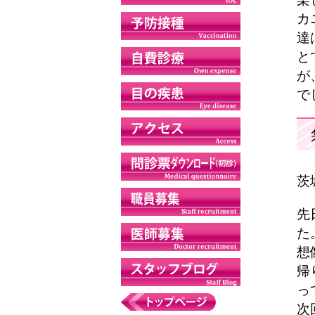
カ
達
と
が
で
茨
先
た
想
帰
っ
次